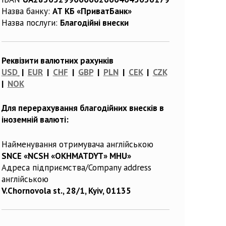
Назва банку:
АТ КБ «ПриватБанк»
Назва послуги:
Благодійні внески
Реквізити валютних рахунків
USD
|
EUR
|
CHF
|
GBP
|
PLN
|
CEK
|
CZK
|
NOK
Для перерахування благодійних внесків в
іноземній валюті:
Найменування отримувача англійською
SNCE «NCSH «OKHMATDYT» MHU»
Адреса підприємства/Company address
англійською
V.Chornovola st., 28/1, Kyiv, 01135