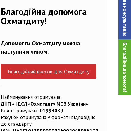
Записатися на консультацiю
Благодійна допомога
Охматдиту!
Допомогти Охматдиту можна
Благодійна допомога!
наступним чином:
Благодійний внесок для Охматдиту
Найменування отримувача:
ДНП «НДСЛ «Охматдит» МОЗ України»
Код отримувача:
01994089
Рахунок отримувача у форматі відповідно
до стандарту:
IBAN
UA283052990000026004045036179