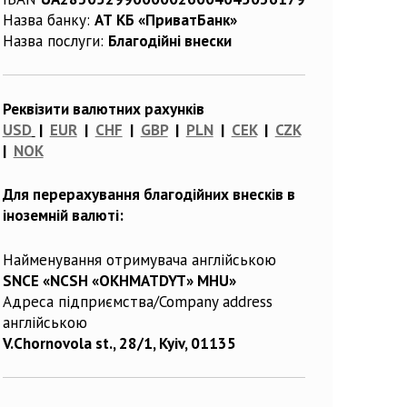
Назва банку:
АТ КБ «ПриватБанк»
Назва послуги:
Благодійні внески
Реквізити валютних рахунків
USD
|
EUR
|
CHF
|
GBP
|
PLN
|
CEK
|
CZK
|
NOK
Для перерахування благодійних внесків в
іноземній валюті:
Найменування отримувача англійською
SNCE «NCSH «OKHMATDYT» MHU»
Адреса підприємства/Company address
англійською
V.Chornovola st., 28/1, Kyiv, 01135