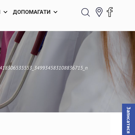
И
ДОПОМАГАТИ
418306535553_349934583108836715_n