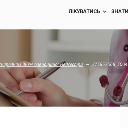
ЛІКУВАТИСЬ
ЗНАТ
—
273837068_3004
жнародним днем операційної медсестри