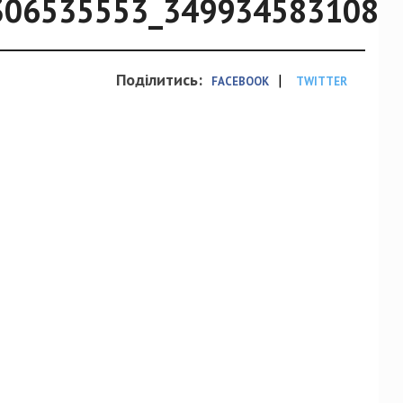
306535553_3499345831088
Поділитись:
|
FACEBOOK
TWITTER