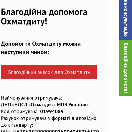
Записатися на консультацiю
36715_n
Благодійна допомога
Охматдиту!
Допомогти Охматдиту можна
Благодійна допомога!
наступним чином:
Благодійний внесок для Охматдиту
Найменування отримувача:
ДНП «НДСЛ «Охматдит» МОЗ України»
Код отримувача:
01994089
Рахунок отримувача у форматі відповідно
до стандарту:
IBAN
UA283052990000026004045036179