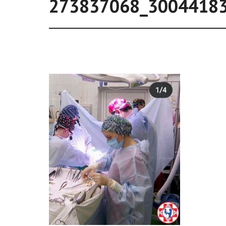
273837068_3004418