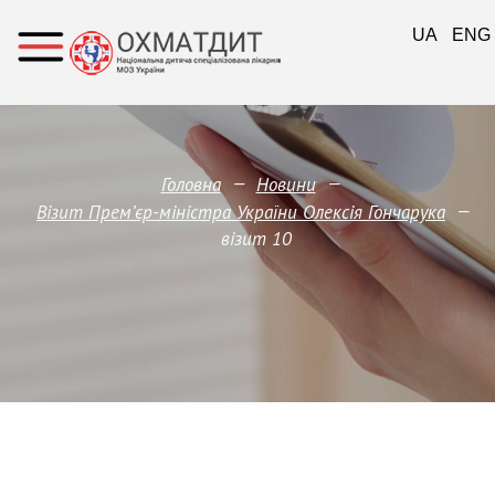
UA
ENG
—
—
Головна
Новини
—
Візит Прем’єр-міністра України Олексія Гончарука
візит 10