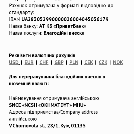
Рахунок отримувача у форматі відповідно до
стандарту:
IBAN
UA283052990000026004045036179
Назва банку:
АТ КБ «ПриватБанк»
Назва послуги:
Благодійні внески
Реквізити валютних рахунків
USD
|
EUR
|
CHF
|
GBP
|
PLN
|
CEK
|
CZK
|
NOK
Для перерахування благодійних внесків в
іноземній валюті:
Найменування отримувача англійською
SNCE «NCSH «OKHMATDYT» MHU»
Адреса підприємства/Company address
англійською
V.Chornovola st., 28/1, Kyiv, 01135