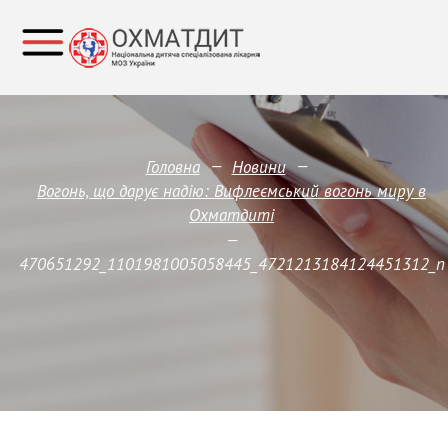
—
—
Головна
Новини
Вогонь, що дарує надію: Вифлеємський вогонь миру в
Охматдиті
—
470651292_1101981005058445_4721213184124451312_n