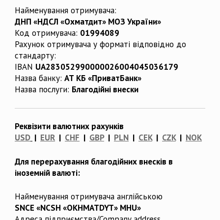
Найменування отримувача:
ДНП «НДСЛ «Охматдит» МОЗ України»
Код отримувача:
01994089
Рахунок отримувача у форматі відповідно до
стандарту:
IBAN
UA283052990000026004045036179
Назва банку:
АТ КБ «ПриватБанк»
Назва послуги:
Благодійні внески
Реквізити валютних рахунків
USD
|
EUR
|
CHF
|
GBP
|
PLN
|
CEK
|
CZK
|
NOK
Для перерахування благодійних внесків в
іноземній валюті:
Найменування отримувача англійською
SNCE «NCSH «OKHMATDYT» MHU»
Адреса підприємства/Company address