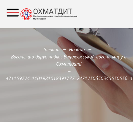
—
—
Головна
Новини
Вогонь, що дарує надію: Вифлеємський вогонь миру в
Охматдиті
—
471159724_1101981018391777_2471230650345530536_n