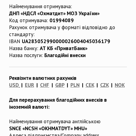
Найменування отримувача:
ДНП «НДСЛ «Охматдит» МОЗ України»
Код отримувача:
01994089
Рахунок отримувача у форматі відповідно до
стандарту:
IBAN
UA283052990000026004045036179
Назва банку:
АТ КБ «ПриватБанк»
Назва послуги:
Благодійні внески
Реквізити валютних рахунків
USD
|
EUR
|
CHF
|
GBP
|
PLN
|
CEK
|
CZK
|
NOK
Для перерахування благодійних внесків в
іноземній валюті:
Найменування отримувача англійською
SNCE «NCSH «OKHMATDYT» MHU»
Адреса підприємства/Company address