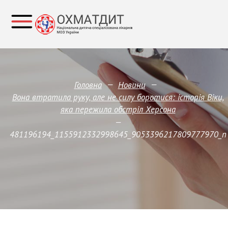
—
—
Головна
Новини
Вона втратила руку, але не силу боротися: історія Віки,
яка пережила обстріл Херсона
—
481196194_1155912332998645_9053396217809777970_n