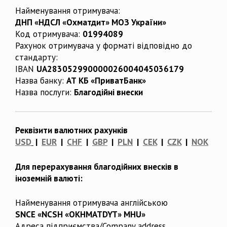
Найменування отримувача:
ДНП «НДСЛ «Охматдит» МОЗ України»
Код отримувача:
01994089
Рахунок отримувача у форматі відповідно до
стандарту:
IBAN
UA283052990000026004045036179
Назва банку:
АТ КБ «ПриватБанк»
Назва послуги:
Благодійні внески
Реквізити валютних рахунків
USD
|
EUR
|
CHF
|
GBP
|
PLN
|
CEK
|
CZK
|
NOK
Для перерахування благодійних внесків в
іноземній валюті:
Найменування отримувача англійською
SNCE «NCSH «OKHMATDYT» MHU»
Адреса підприємства/Company address