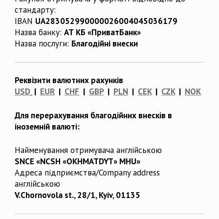
стандарту:
IBAN
UA283052990000026004045036179
Назва банку:
АТ КБ «ПриватБанк»
Назва послуги:
Благодійні внески
Реквізити валютних рахунків
USD
|
EUR
|
CHF
|
GBP
|
PLN
|
CEK
|
CZK
|
NOK
Для перерахування благодійних внесків в
іноземній валюті:
Найменування отримувача англійською
SNCE «NCSH «OKHMATDYT» MHU»
Адреса підприємства/Company address
англійською
V.Chornovola st., 28/1, Kyiv, 01135