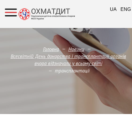
UA
ENG
—
—
Головна
Новини
Всесвітній День донорства і трансплантації органів
вчора відзначали у всьому світі
—
трансплантації