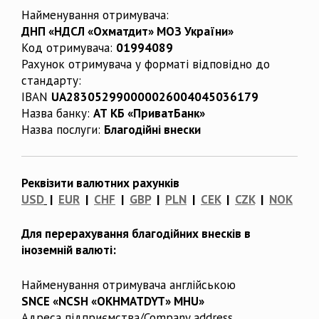
Найменування отримувача:
ДНП «НДСЛ «Охматдит» МОЗ України»
Код отримувача:
01994089
Рахунок отримувача у форматі відповідно до
стандарту:
IBAN
UA283052990000026004045036179
Назва банку:
АТ КБ «ПриватБанк»
Назва послуги:
Благодійні внески
Реквізити валютних рахунків
USD
|
EUR
|
CHF
|
GBP
|
PLN
|
CEK
|
CZK
|
NOK
Для перерахування благодійних внесків в
іноземній валюті:
Найменування отримувача англійською
SNCE «NCSH «OKHMATDYT» MHU»
Адреса підприємства/Company address