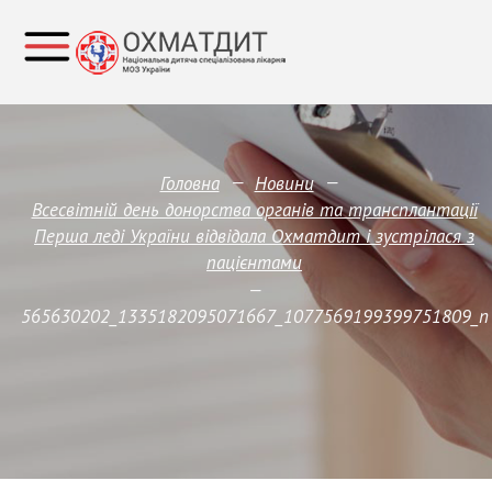
—
—
Головна
Новини
Всесвітній день донорства органів та трансплантації
Перша леді України відвідала Охматдит і зустрілася з
пацієнтами
—
565630202_1335182095071667_1077569199399751809_n