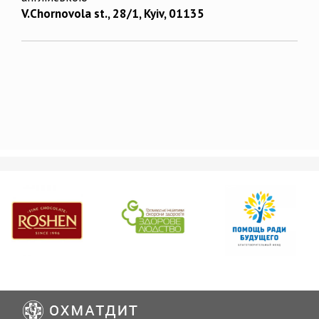
V.Chornovola st., 28/1, Kyiv, 01135