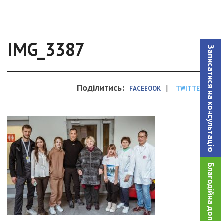
IMG_3387
Записатися на консультацiю
Поділитись:
|
FACEBOOK
TWITTER
Благодійна допомога!