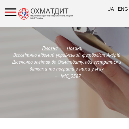
UA
ENG
—
—
Головна
Новини
Всесвітньо відомий український футболіст Андрій
Шевченко завітав до Охматдиту, аби зустрітися з
дітками та пограти з ними у м‘яч
—
IMG_3387