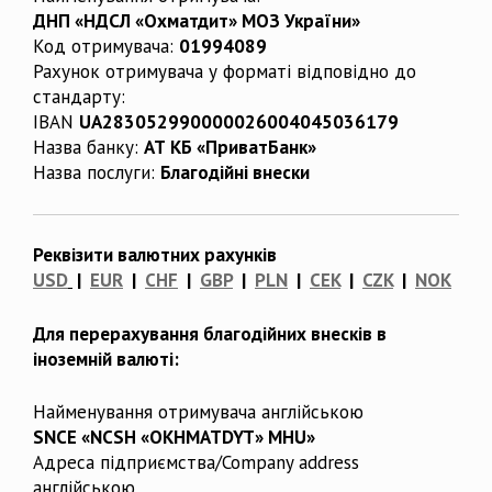
ДНП «НДСЛ «Охматдит» МОЗ України»
Код отримувача:
01994089
Рахунок отримувача у форматі відповідно до
стандарту:
IBAN
UA283052990000026004045036179
Назва банку:
АТ КБ «ПриватБанк»
Назва послуги:
Благодійні внески
Реквізити валютних рахунків
USD
|
EUR
|
CHF
|
GBP
|
PLN
|
CEK
|
CZK
|
NOK
Для перерахування благодійних внесків в
іноземній валюті:
Найменування отримувача англійською
SNCE «NCSH «OKHMATDYT» MHU»
Адреса підприємства/Company address
англійською