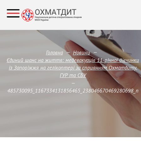
—
—
Головна
Новини
Єдиний шанс на життя: медевакуація 11-річної дівчинки
із Запоріжжя на гелікоптері за сприянням Охматдиту,
ГУР та СБУ
—
485730095_1167334131856465_238046670469280698_n