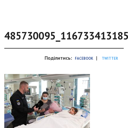
485730095_11673341318
Поділитись:
|
FACEBOOK
TWITTER