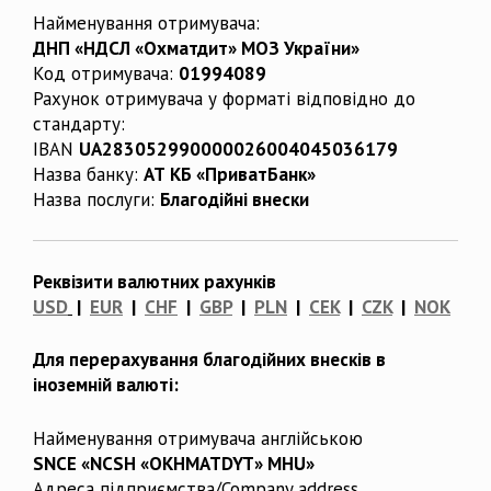
Найменування отримувача:
ДНП «НДСЛ «Охматдит» МОЗ України»
Код отримувача:
01994089
Рахунок отримувача у форматі відповідно до
стандарту:
IBAN
UA283052990000026004045036179
Назва банку:
АТ КБ «ПриватБанк»
Назва послуги:
Благодійні внески
Реквізити валютних рахунків
USD
|
EUR
|
CHF
|
GBP
|
PLN
|
CEK
|
CZK
|
NOK
Для перерахування благодійних внесків в
іноземній валюті:
Найменування отримувача англійською
SNCE «NCSH «OKHMATDYT» MHU»
Адреса підприємства/Company address