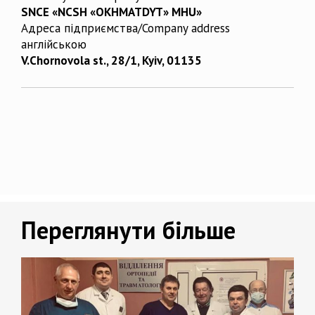
SNCE «NCSH «OKHMATDYT» MHU»
Адреса підприємства/Company address
англійською
V.Chornovola st., 28/1, Kyiv, 01135
Переглянути більше