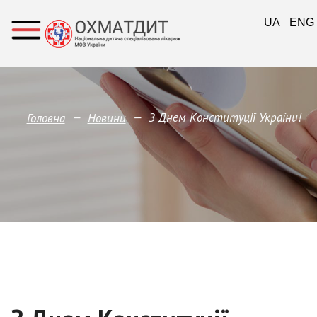
UA
ENG
—
—
З Днем Конституції України!
Головна
Новини