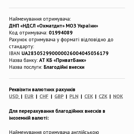
Найменування отримувача:
ДНП «НДСЛ «Охматдит» МОЗ України»
Код отримувача:
01994089
Рахунок отримувача у форматі відповідно до
стандарту:
IBAN
UA283052990000026004045036179
Назва банку:
АТ КБ «ПриватБанк»
Назва послуги:
Благодійні внески
Реквізити валютних рахунків
USD
|
EUR
|
CHF
|
GBP
|
PLN
|
CEK
|
CZK
|
NOK
Для перерахування благодійних внесків в
іноземній валюті:
Найменування отримувача англійською