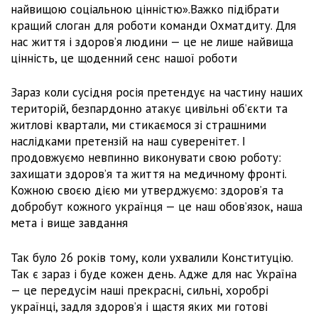
найвищою соціальною цінністю».Важко підібрати
кращий слоган для роботи команди Охматдиту. Для
нас життя і здоров’я людини — це не лише найвища
цінність, це щоденний сенс нашої роботи
Зараз коли сусідня росія претендує на частину наших
територій, безпардонно атакує цивільні об’єкти та
житлові квартали, ми стикаємося зі страшними
наслідками претензій на наш суверенітет. І
продовжуємо невпинно виконувати свою роботу:
захищати здоров’я та життя на медичному фронті.
Кожною своєю дією ми утверджуємо: здоров’я та
добробут кожного українця — це наш обов’язок, наша
мета і вище завдання
Так було 26 років тому, коли ухвалили Конституцію.
Так є зараз і буде кожен день. Адже для нас Україна
— це передусім наші прекрасні, сильні, хоробрі
українці, задля здоров’я і щастя яких ми готові