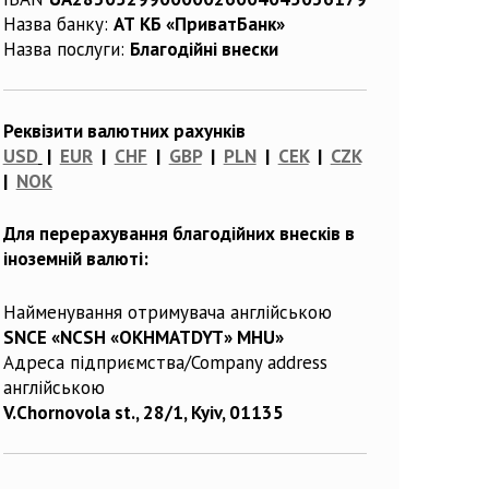
Назва банку:
АТ КБ «ПриватБанк»
Назва послуги:
Благодійні внески
Реквізити валютних рахунків
USD
|
EUR
|
CHF
|
GBP
|
PLN
|
CEK
|
CZK
|
NOK
Для перерахування благодійних внесків в
іноземній валюті:
Найменування отримувача англійською
SNCE «NCSH «OKHMATDYT» MHU»
Адреса підприємства/Company address
англійською
V.Chornovola st., 28/1, Kyiv, 01135