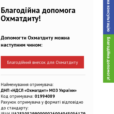
Записатися на консультацiю
Благодійна допомога
Охматдиту!
Допомогти Охматдиту можна
Благодійна допомога!
наступним чином:
Благодійний внесок для Охматдиту
Найменування отримувача:
ДНП «НДСЛ «Охматдит» МОЗ України»
Код отримувача:
01994089
Рахунок отримувача у форматі відповідно
до стандарту:
IBAN
UA283052990000026004045036179