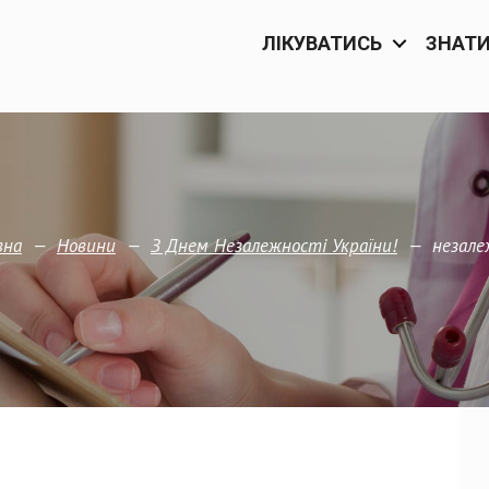
ЛІКУВАТИСЬ
ЗНАТ
—
—
—
незале
вна
Новини
З Днем Незалежності України!