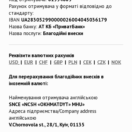
Рахунок отримувача у форматі відповідно до
стандарту:
IBAN
UA283052990000026004045036179
Назва банку:
АТ КБ «ПриватБанк»
Назва послуги:
Благодійні внески
Реквізити валютних рахунків
USD
|
EUR
|
CHF
|
GBP
|
PLN
|
CEK
|
CZK
|
NOK
Для перерахування благодійних внесків в
іноземній валюті:
Найменування отримувача англійською
SNCE «NCSH «OKHMATDYT» MHU»
Адреса підприємства/Company address
англійською
V.Chornovola st., 28/1, Kyiv, 01135