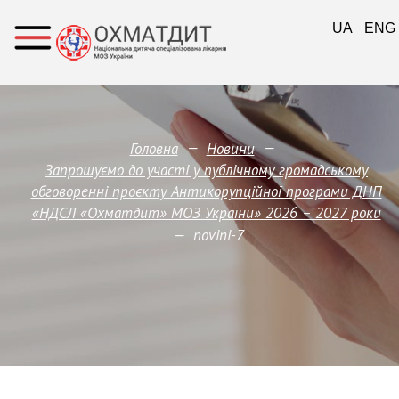
UA
ENG
—
—
Головна
Новини
Запрошуємо до участі у публічному громадському
обговоренні проєкту Антикорупційної програми ДНП
«НДСЛ «Охматдит» МОЗ України» 2026 – 2027 роки
—
novini-7