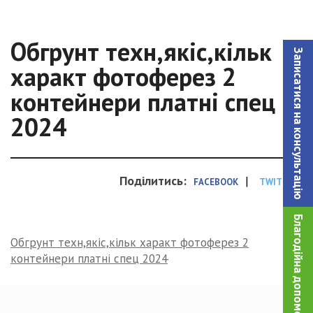
Обгрунт техн,якіс,кільк
Записатися на консультацiю
характ фотоферез 2
контейнери платні спец
2024
Поділитись:
|
FACEBOOK
TWITTER
Благодійна допомога!
Обгрунт техн,якіс,кільк характ фотоферез 2
контейнери платні спец 2024