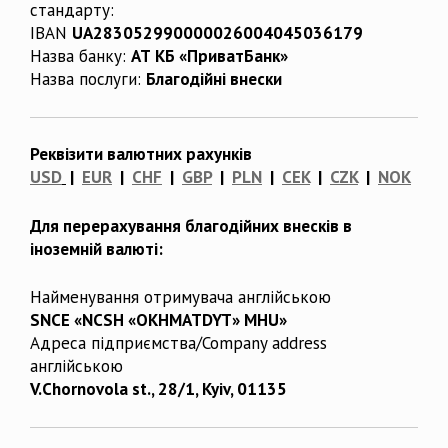
стандарту:
IBAN
UA283052990000026004045036179
Назва банку:
АТ КБ «ПриватБанк»
Назва послуги:
Благодійні внески
Реквізити валютних рахунків
USD
|
EUR
|
CHF
|
GBP
|
PLN
|
CEK
|
CZK
|
NOK
Для перерахування благодійних внесків в
іноземній валюті:
Найменування отримувача англійською
SNCE «NCSH «OKHMATDYT» MHU»
Адреса підприємства/Company address
англійською
V.Chornovola st., 28/1, Kyiv, 01135