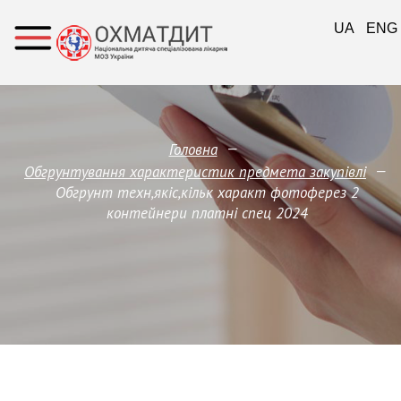
UA
ENG
—
Головна
—
Обгрунтування характеристик предмета закупівлi
Обгрунт техн,якіс,кільк характ фотоферез 2
контейнери платні спец 2024