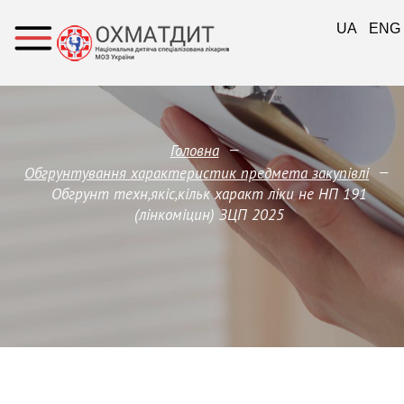
UA
ENG
—
Головна
—
Обгрунтування характеристик предмета закупівлi
Обгрунт техн,якіс,кільк характ ліки не НП 191
(лінкоміцин) ЗЦП 2025