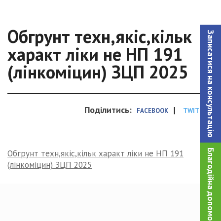
Обгрунт техн,якіс,кільк
Записатися на консультацiю
характ ліки не НП 191
(лінкоміцин) ЗЦП 2025
Поділитись:
|
FACEBOOK
TWITTER
Благодійна допомога!
Обгрунт техн,якіс,кільк характ ліки не НП 191
(лінкоміцин) ЗЦП 2025