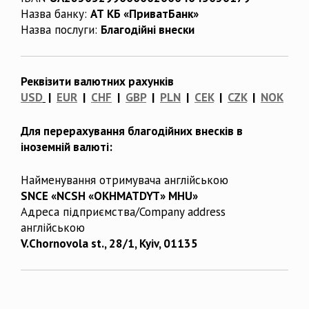
Назва банку:
АТ КБ «ПриватБанк»
Назва послуги:
Благодійні внески
Реквізити валютних рахунків
USD
|
EUR
|
CHF
|
GBP
|
PLN
|
CEK
|
CZK
|
NOK
Для перерахування благодійних внесків в
іноземній валюті:
Найменування отримувача англійською
SNCE «NCSH «OKHMATDYT» MHU»
Адреса підприємства/Company address
англійською
V.Chornovola st., 28/1, Kyiv, 01135