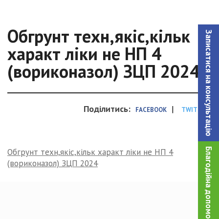
Обгрунт техн,якіс,кільк
Записатися на консультацiю
характ ліки не НП 4
(вориконазол) ЗЦП 2024
Поділитись:
|
FACEBOOK
TWITTER
Благодійна допомога!
Обгрунт техн,якіс,кільк характ ліки не НП 4
(вориконазол) ЗЦП 2024