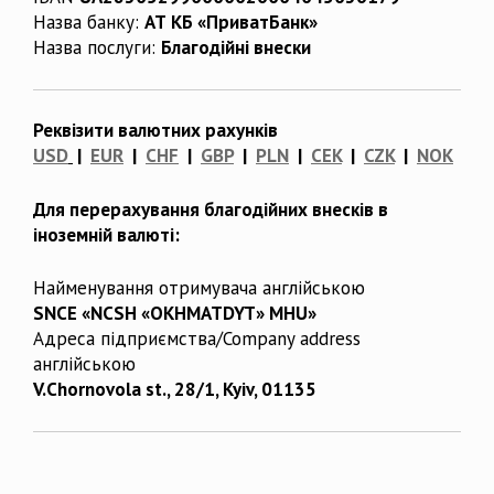
Назва банку:
АТ КБ «ПриватБанк»
Назва послуги:
Благодійні внески
Реквізити валютних рахунків
USD
|
EUR
|
CHF
|
GBP
|
PLN
|
CEK
|
CZK
|
NOK
Для перерахування благодійних внесків в
іноземній валюті:
Найменування отримувача англійською
SNCE «NCSH «OKHMATDYT» MHU»
Адреса підприємства/Company address
англійською
V.Chornovola st., 28/1, Kyiv, 01135