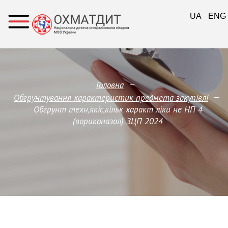
UA
ENG
—
Головна
—
Обгрунтування характеристик предмета закупівлi
Обгрунт техн,якіс,кільк характ ліки не НП 4
(вориконазол) ЗЦП 2024