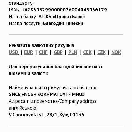
стандарту:
IBAN
UA283052990000026004045036179
Назва банку:
АТ КБ «ПриватБанк»
Назва послуги:
Благодійні внески
Реквізити валютних рахунків
USD
|
EUR
|
CHF
|
GBP
|
PLN
|
CEK
|
CZK
|
NOK
Для перерахування благодійних внесків в
іноземній валюті:
Найменування отримувача англійською
SNCE «NCSH «OKHMATDYT» MHU»
Адреса підприємства/Company address
англійською
V.Chornovola st., 28/1, Kyiv, 01135