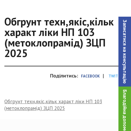
Обгрунт техн,якіс,кільк
Записатися на консультацiю
характ ліки НП 103
(метоклопрамід) ЗЦП
2025
Поділитись:
|
FACEBOOK
TWITTER
Благодійна допомога!
Обгрунт техн,якіс,кільк характ ліки НП 103
(метоклопрамід) ЗЦП 2025