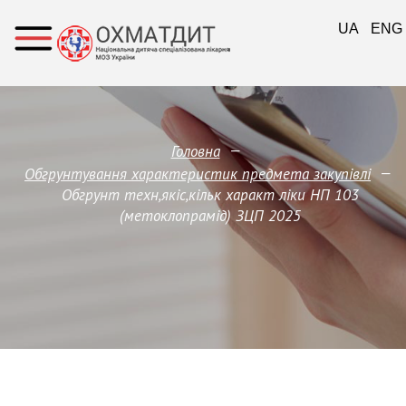
UA
ENG
—
Головна
—
Обгрунтування характеристик предмета закупівлi
Обгрунт техн,якіс,кільк характ ліки НП 103
(метоклопрамід) ЗЦП 2025