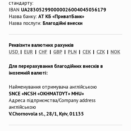
стандарту:
IBAN
UA283052990000026004045036179
Назва банку:
АТ КБ «ПриватБанк»
Назва послуги:
Благодійні внески
Реквізити валютних рахунків
USD
|
EUR
|
CHF
|
GBP
|
PLN
|
CEK
|
CZK
|
NOK
Для перерахування благодійних внесків в
іноземній валюті:
Найменування отримувача англійською
SNCE «NCSH «OKHMATDYT» MHU»
Адреса підприємства/Company address
англійською
V.Chornovola st., 28/1, Kyiv, 01135