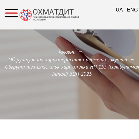
UA
ENG
—
Головна
—
Обгрунтування характеристик предмета закупівлi
Обгрунт техн,якіс,кільк характ ліки НП 155 (сальбутамол
інтелі) ЗЦП 2025