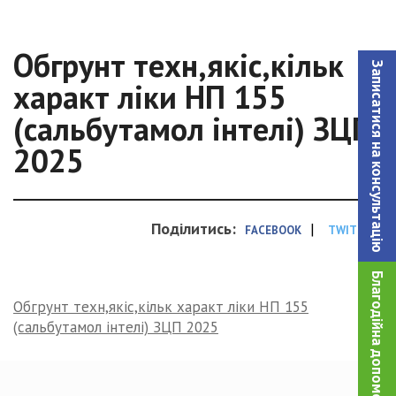
Обгрунт техн,якіс,кільк
Записатися на консультацiю
характ ліки НП 155
(сальбутамол інтелі) ЗЦП
2025
Поділитись:
|
FACEBOOK
TWITTER
Благодійна допомога!
Обгрунт техн,якіс,кільк характ ліки НП 155
(сальбутамол інтелі) ЗЦП 2025