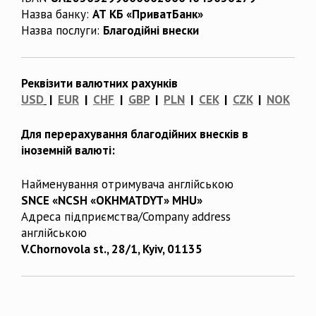
Назва банку:
АТ КБ «ПриватБанк»
Назва послуги:
Благодійні внески
Реквізити валютних рахунків
USD
|
EUR
|
CHF
|
GBP
|
PLN
|
CEK
|
CZK
|
NOK
Для перерахування благодійних внесків в
іноземній валюті:
Найменування отримувача англійською
SNCE «NCSH «OKHMATDYT» MHU»
Адреса підприємства/Company address
англійською
V.Chornovola st., 28/1, Kyiv, 01135