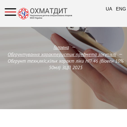
UA
ENG
—
Головна
—
Обгрунтування характеристик предмета закупівлi
Обгрунт техн,якіс,кільк характ ліки НП 46 (біовен 10%
50мл) ЗЦП 2025