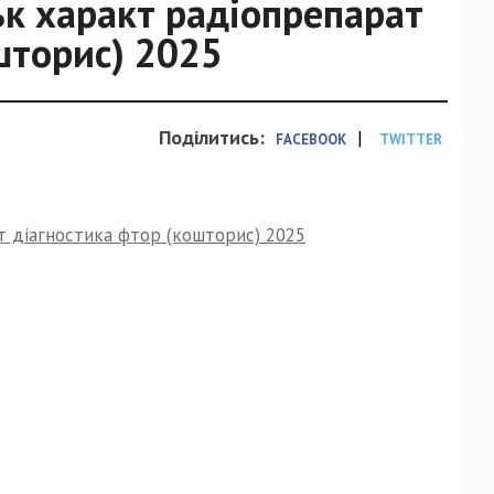
ьк характ радіопрепарат
шторис) 2025
Поділитись:
|
FACEBOOK
TWITTER
т діагностика фтор (кошторис) 2025