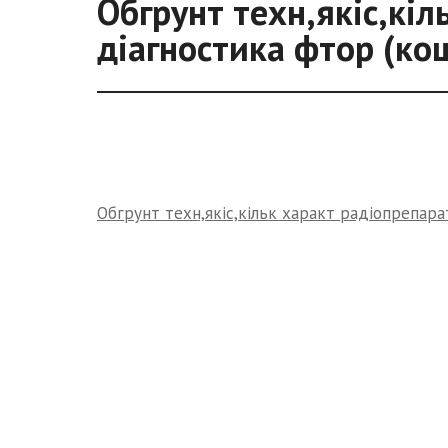
Обгрунт техн,якіс,кіл
діагностика фтор (ко
Обгрунт техн,якіс,кільк характ радіопрепара