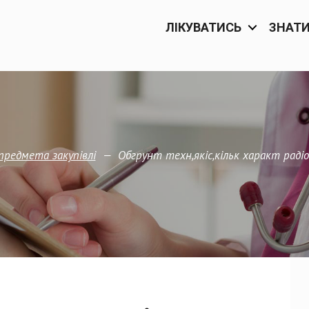
ЛІКУВАТИСЬ
ЗНАТ
—
Обгрунт техн,якіс,кільк характ рад
редмета закупівлi