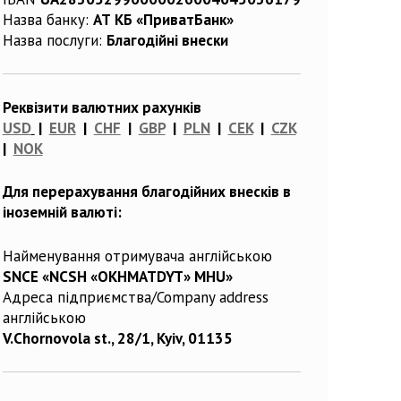
Назва банку:
АТ КБ «ПриватБанк»
Назва послуги:
Благодійні внески
Реквізити валютних рахунків
USD
|
EUR
|
CHF
|
GBP
|
PLN
|
CEK
|
CZK
|
NOK
Для перерахування благодійних внесків в
іноземній валюті:
Найменування отримувача англійською
SNCE «NCSH «OKHMATDYT» MHU»
Адреса підприємства/Company address
англійською
V.Chornovola st., 28/1, Kyiv, 01135