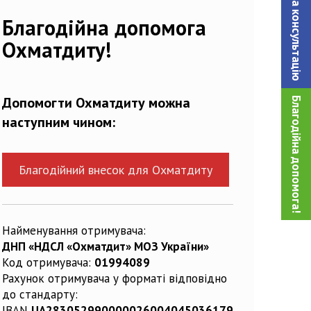
Записатися на консультацiю
Благодійна допомога
Охматдиту!
Допомогти Охматдиту можна
Благодійна допомога!
наступним чином:
Благодійний внесок для Охматдиту
Найменування отримувача:
ДНП «НДСЛ «Охматдит» МОЗ України»
Код отримувача:
01994089
Рахунок отримувача у форматі відповідно
до стандарту:
IBAN
UA283052990000026004045036179