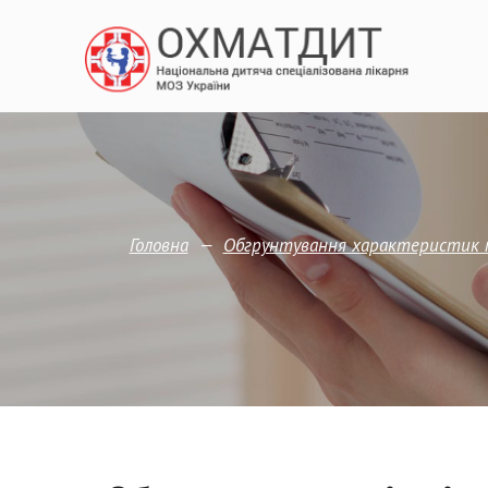
—
Головна
Обгрунтування характеристик п