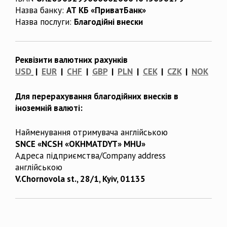
Назва банку:
АТ КБ «ПриватБанк»
Назва послуги:
Благодійні внески
Реквізити валютних рахунків
USD
|
EUR
|
CHF
|
GBP
|
PLN
|
CEK
|
CZK
|
NOK
Для перерахування благодійних внесків в
іноземній валюті:
Найменування отримувача англійською
SNCE «NCSH «OKHMATDYT» MHU»
Адреса підприємства/Company address
англійською
V.Chornovola st., 28/1, Kyiv, 01135