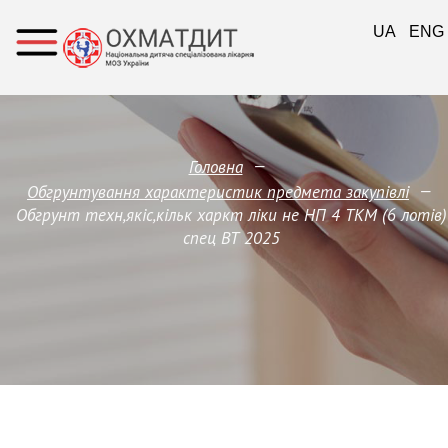
UA
ENG
—
Головна
—
Обгрунтування характеристик предмета закупівлi
Обгрунт техн,якіс,кільк харкт ліки не НП 4 ТКМ (6 лотів)
спец ВТ 2025