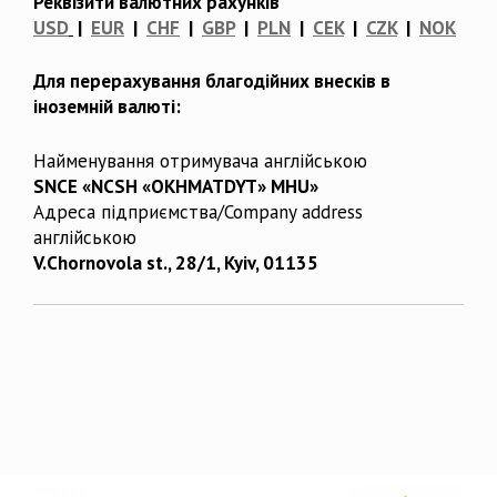
Реквізити валютних рахунків
USD
|
EUR
|
CHF
|
GBP
|
PLN
|
CEK
|
CZK
|
NOK
Для перерахування благодійних внесків в
іноземній валюті:
Найменування отримувача англійською
SNCE «NCSH «OKHMATDYT» MHU»
Адреса підприємства/Company address
англійською
V.Chornovola st., 28/1, Kyiv, 01135