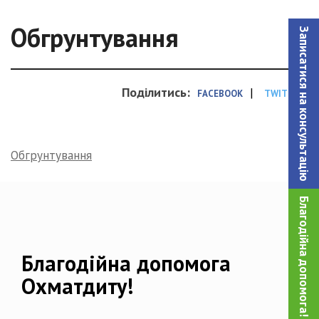
Обгрунтування
Записатися на консультацiю
Поділитись:
|
FACEBOOK
TWITTER
Обгрунтування
Благодійна допомога!
Благодійна допомога
Охматдиту!