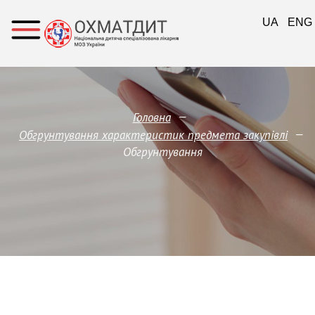
UA
ENG
—
Головна
—
Обгрунтування характеристик предмета закупівлi
Обгрунтування