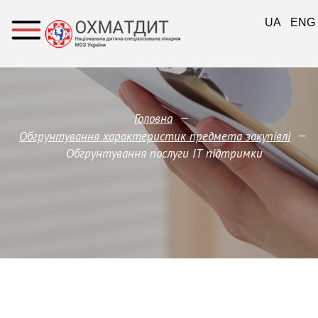
UA
ENG
—
Головна
—
Обгрунтування характеристик предмета закупівлi
Обгрунтування послуги ІТ підтримки