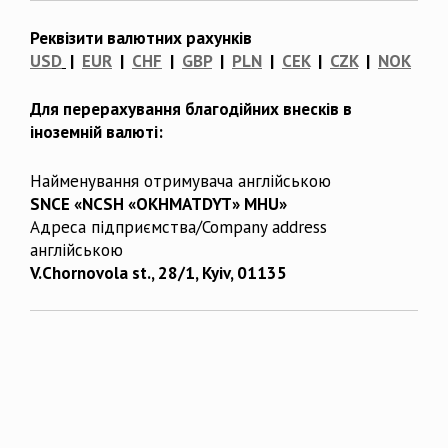
Реквізити валютних рахунків
USD
|
EUR
|
CHF
|
GBP
|
PLN
|
CEK
|
CZK
|
NOK
Для перерахування благодійних внесків в
іноземній валюті:
Найменування отримувача англійською
SNCE «NCSH «OKHMATDYT» MHU»
Адреса підприємства/Company address
англійською
V.Chornovola st., 28/1, Kyiv, 01135