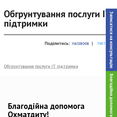
Обгрунтування послуги ІТ
Записатися на консультацiю
підтримки
Поділитись:
|
FACEBOOK
TWITTER
Обгрунтування послуги ІТ підтримки
Благодійна допомога!
Благодійна допомога
Охматдиту!