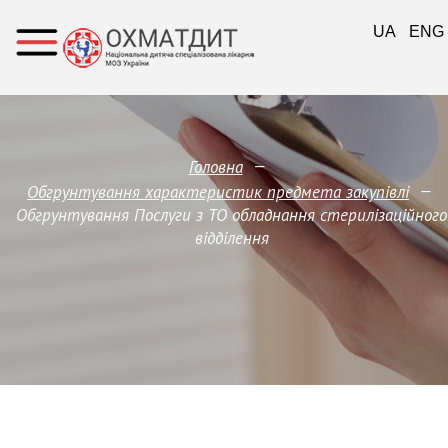
UA
ENG
—
Головна
—
Обгрунтування характеристик предмета закупівлi
Обгрунтування Послуги з ТО обладнання стерилізаційного
відділення