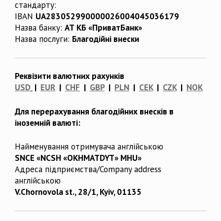
стандарту:
IBAN
UA283052990000026004045036179
Назва банку:
АТ КБ «ПриватБанк»
Назва послуги:
Благодійні внески
Реквізити валютних рахунків
USD
|
EUR
|
CHF
|
GBP
|
PLN
|
CEK
|
CZK
|
NOK
Для перерахування благодійних внесків в
іноземній валюті:
Найменування отримувача англійською
SNCE «NCSH «OKHMATDYT» MHU»
Адреса підприємства/Company address
англійською
V.Chornovola st., 28/1, Kyiv, 01135