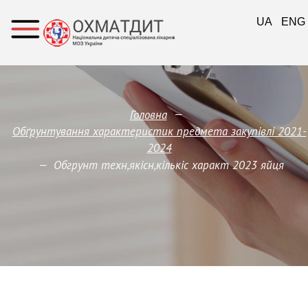
UA
ENG
—
Головна
Обґрунтування характеристик предмета закупівлi 2021-
2024
—
Обгрунт техн,якісн,кількіс характ 2023 яйця