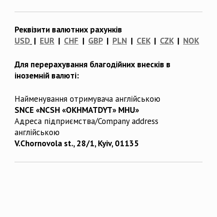
Реквізити валютних рахунків
USD
|
EUR
|
CHF
|
GBP
|
PLN
|
CEK
|
CZK
|
NOK
Для перерахування благодійних внесків в
іноземній валюті:
Найменування отримувача англійською
SNCE «NCSH «OKHMATDYT» MHU»
Адреса підприємства/Company address
англійською
V.Chornovola st., 28/1, Kyiv, 01135