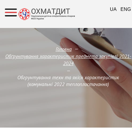
UA
ENG
—
Головна
Обґрунтування характеристик предмета закупівлi 2021-
2024
—
Обгрунтування техн та якісн характеристик
(комунальні 2022 теплоплостачання)