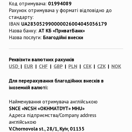
Код отримувача:
01994089
Рахунок отримувача у форматі відповідно до
стандарту:
IBAN
UA283052990000026004045036179
Назва банку:
АТ КБ «ПриватБанк»
Назва послуги:
Благодійні внески
Реквізити валютних рахунків
USD
|
EUR
|
CHF
|
GBP
|
PLN
|
CEK
|
CZK
|
NOK
Для перерахування благодійних внесків в
іноземній валюті:
Найменування отримувача англійською
SNCE «NCSH «OKHMATDYT» MHU»
Адреса підприємства/Company address
англійською
V.Chornovola st., 28/1, Kyiv, 01135