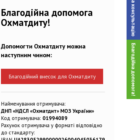
Записатися на консультацiю
Благодійна допомога
Охматдиту!
Допомогти Охматдиту можна
Благодійна допомога!
наступним чином:
Благодійний внесок для Охматдиту
Найменування отримувача:
ДНП «НДСЛ «Охматдит» МОЗ України»
Код отримувача:
01994089
Рахунок отримувача у форматі відповідно
до стандарту:
IBAN
UA283052990000026004045036179