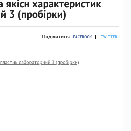
а якісн характеристик
й 3 (пробірки)
Поділитись:
|
FACEBOOK
TWITTER
(пластик лабораторний 3 (пробірки)