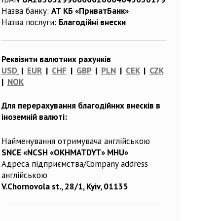
Назва банку:
АТ КБ «ПриватБанк»
Назва послуги:
Благодійні внески
Реквізити валютних рахунків
USD
|
EUR
|
CHF
|
GBP
|
PLN
|
CEK
|
CZK
|
NOK
Для перерахування благодійних внесків в
іноземній валюті:
Найменування отримувача англійською
SNCE «NCSH «OKHMATDYT» MHU»
Адреса підприємства/Company address
англійською
V.Chornovola st., 28/1, Kyiv, 01135