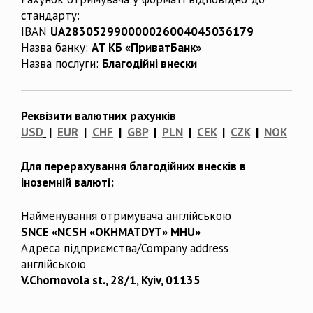
стандарту:
IBAN
UA283052990000026004045036179
Назва банку:
АТ КБ «ПриватБанк»
Назва послуги:
Благодійні внески
Реквізити валютних рахунків
USD
|
EUR
|
CHF
|
GBP
|
PLN
|
CEK
|
CZK
|
NOK
Для перерахування благодійних внесків в
іноземній валюті:
Найменування отримувача англійською
SNCE «NCSH «OKHMATDYT» MHU»
Адреса підприємства/Company address
англійською
V.Chornovola st., 28/1, Kyiv, 01135