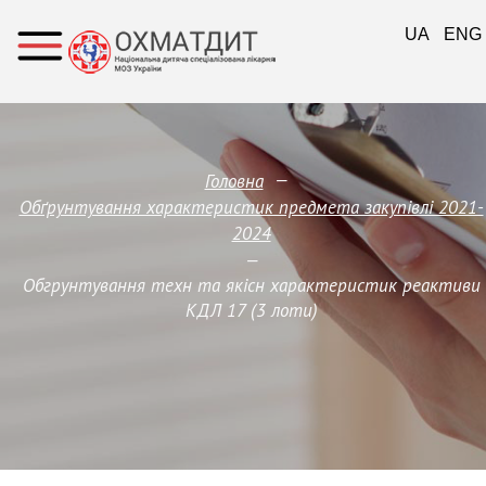
UA
ENG
—
Головна
Обґрунтування характеристик предмета закупівлi 2021-
2024
—
Обгрунтування техн та якісн характеристик реактиви
КДЛ 17 (3 лоти)