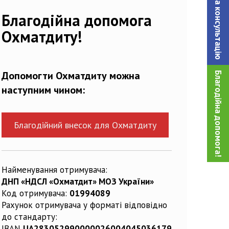
Записатися на консультацiю
Благодійна допомога
Охматдиту!
Допомогти Охматдиту можна
Благодійна допомога!
наступним чином:
Благодійний внесок для Охматдиту
Найменування отримувача:
ДНП «НДСЛ «Охматдит» МОЗ України»
Код отримувача:
01994089
Рахунок отримувача у форматі відповідно
до стандарту:
IBAN
UA283052990000026004045036179