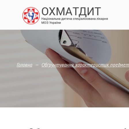
—
Головна
Обґрунтування характеристик предмета