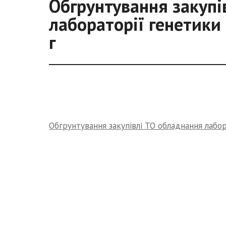
Обгрунтування закупі
лабораторії генетики
г
Обгрунтування закупівлі ТО обладнання лабор