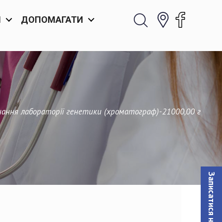
И
ДОПОМАГАТИ
нання лабораторії генетики (хроматограф)-21000,00 г