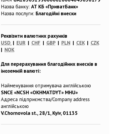
Назва банку:
АТ КБ «ПриватБанк»
Назва послуги:
Благодійні внески
Реквізити валютних рахунків
USD
|
EUR
|
CHF
|
GBP
|
PLN
|
CEK
|
CZK
|
NOK
Для перерахування благодійних внесків в
іноземній валюті:
Найменування отримувача англійською
SNCE «NCSH «OKHMATDYT» MHU»
Адреса підприємства/Company address
англійською
V.Chornovola st., 28/1, Kyiv, 01135