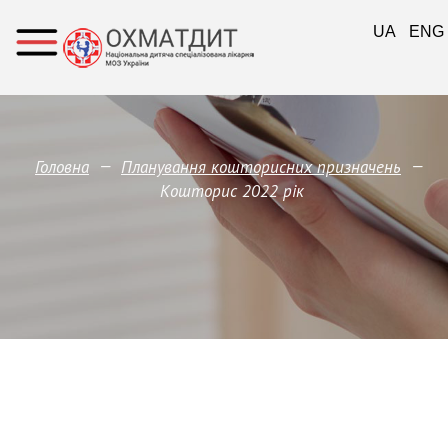
UA
ENG
—
—
Головна
Планування кошторисних призначень
Кошторис 2022 рік