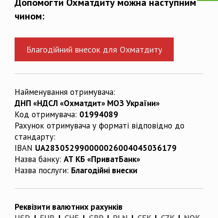
Допомогти Охматдиту можна наступним
чином:
Благодійний внесок для Охматдиту
Найменування отримувача:
ДНП «НДСЛ «Охматдит» МОЗ України»
Код отримувача:
01994089
Рахунок отримувача у форматі відповідно до
стандарту:
IBAN
UA283052990000026004045036179
Назва банку:
АТ КБ «ПриватБанк»
Назва послуги:
Благодійні внески
Реквізити валютних рахунків
USD
|
EUR
|
CHF
|
GBP
|
PLN
|
CEK
|
CZK
|
NOK