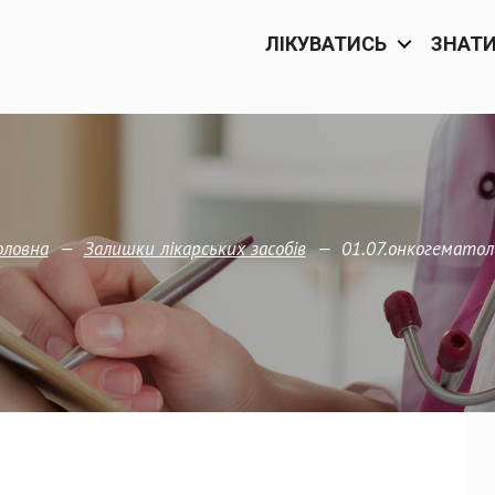
ЛІКУВАТИСЬ
ЗНАТ
—
—
01.07.онкогематол
оловна
Залишки лікарських засобів