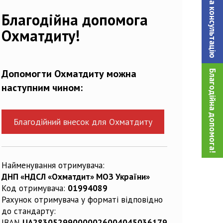
Записатися на консультацiю
Благодійна допомога
Охматдиту!
Допомогти Охматдиту можна
Благодійна допомога!
наступним чином:
Благодійний внесок для Охматдиту
Найменування отримувача:
ДНП «НДСЛ «Охматдит» МОЗ України»
Код отримувача:
01994089
Рахунок отримувача у форматі відповідно
до стандарту:
IBAN
UA283052990000026004045036179