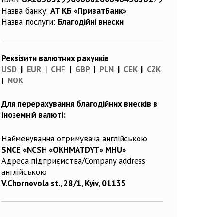
Назва банку:
АТ КБ «ПриватБанк»
Назва послуги:
Благодійні внески
Реквізити валютних рахунків
USD
|
EUR
|
CHF
|
GBP
|
PLN
|
CEK
|
CZK
|
NOK
Для перерахування благодійних внесків в
іноземній валюті:
Найменування отримувача англійською
SNCE «NCSH «OKHMATDYT» MHU»
Адреса підприємства/Company address
англійською
V.Chornovola st., 28/1, Kyiv, 01135