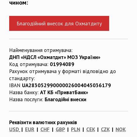
чином:
Благодійний внесок для Охматдиту
Найменування отримувача:
ДНП «НДСЛ «Охматдит» МОЗ України»
Код отримувача:
01994089
Рахунок отримувача у форматі відповідно до
стандарту:
IBAN
UA283052990000026004045036179
Назва банку:
АТ КБ «ПриватБанк»
Назва послуги:
Благодійні внески
Реквізити валютних рахунків
USD
|
EUR
|
CHF
|
GBP
|
PLN
|
CEK
|
CZK
|
NOK