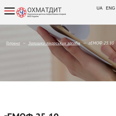
UA
ENG
—
—
гЕМОФ 25.10
Головна
Залишки лікарських засобів