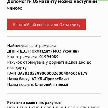
Допомогти Охматдиту можна наступним
чином:
Благодійний внесок для Охматдиту
Найменування отримувача:
ДНП «НДСЛ «Охматдит» МОЗ України»
Код отримувача:
01994089
Рахунок отримувача у форматі відповідно до
стандарту:
IBAN
UA283052990000026004045036179
Назва банку:
АТ КБ «ПриватБанк»
Назва послуги:
Благодійні внески
Реквізити валютних рахунків
USD
|
EUR
|
CHF
|
GBP
|
PLN
|
CEK
|
CZK
|
NOK