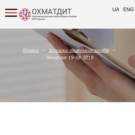
UA
ENG
—
—
Головна
Залишки лікарських засобів
Гемофілія 19-08-2019