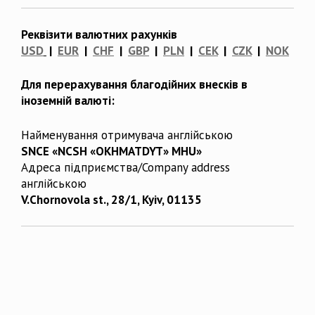
Реквізити валютних рахунків
USD
|
EUR
|
CHF
|
GBP
|
PLN
|
CEK
|
CZK
|
NOK
Для перерахування благодійних внесків в
іноземній валюті:
Найменування отримувача англійською
SNCE «NCSH «OKHMATDYT» MHU»
Адреса підприємства/Company address
англійською
V.Chornovola st., 28/1, Kyiv, 01135