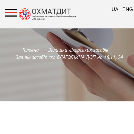
UA
ENG
—
—
Головна
Залишки лікарських засобів
Зал лік засобів скл БЛАГОДІЙНА ДОП на 18,11,.24