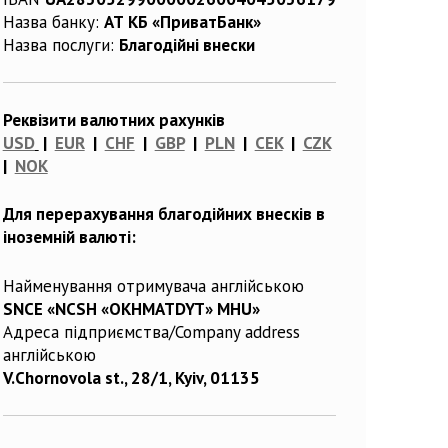
Назва банку:
АТ КБ «ПриватБанк»
Назва послуги:
Благодійні внески
Реквізити валютних рахунків
USD
|
EUR
|
CHF
|
GBP
|
PLN
|
CEK
|
CZK
|
NOK
Для перерахування благодійних внесків в
іноземній валюті:
Найменування отримувача англійською
SNCE «NCSH «OKHMATDYT» MHU»
Адреса підприємства/Company address
англійською
V.Chornovola st., 28/1, Kyiv, 01135