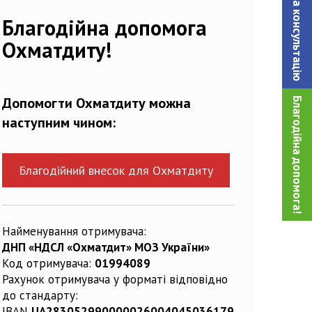
Записатися на консультацiю
Благодійна допомога
Охматдиту!
Допомогти Охматдиту можна
Благодійна допомога!
наступним чином:
Благодійний внесок для Охматдиту
Найменування отримувача:
ДНП «НДСЛ «Охматдит» МОЗ України»
Код отримувача:
01994089
Рахунок отримувача у форматі відповідно
до стандарту:
IBAN
UA283052990000026004045036179