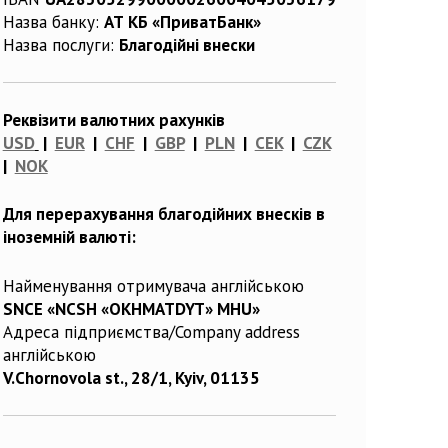
Назва банку:
АТ КБ «ПриватБанк»
Назва послуги:
Благодійні внески
Реквізити валютних рахунків
USD
|
EUR
|
CHF
|
GBP
|
PLN
|
CEK
|
CZK
|
NOK
Для перерахування благодійних внесків в
іноземній валюті:
Найменування отримувача англійською
SNCE «NCSH «OKHMATDYT» MHU»
Адреса підприємства/Company address
англійською
V.Chornovola st., 28/1, Kyiv, 01135