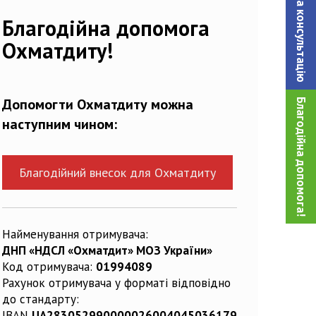
Записатися на консультацiю
Благодійна допомога
Охматдиту!
Допомогти Охматдиту можна
Благодійна допомога!
наступним чином:
Благодійний внесок для Охматдиту
Найменування отримувача:
ДНП «НДСЛ «Охматдит» МОЗ України»
Код отримувача:
01994089
Рахунок отримувача у форматі відповідно
до стандарту:
IBAN
UA283052990000026004045036179