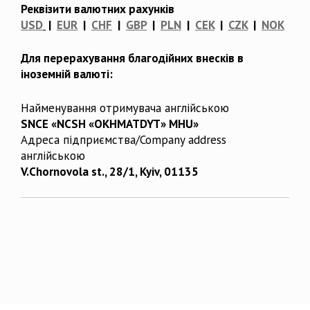
Реквізити валютних рахунків
USD
|
EUR
|
CHF
|
GBP
|
PLN
|
CEK
|
CZK
|
NOK
Для перерахування благодійних внесків в
іноземній валюті:
Найменування отримувача англійською
SNCE «NCSH «OKHMATDYT» MHU»
Адреса підприємства/Company address
англійською
V.Chornovola st., 28/1, Kyiv, 01135