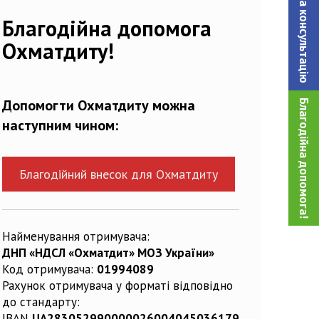
Записатися на консультацiю
Благодійна допомога
Охматдиту!
Допомогти Охматдиту можна
Благодійна допомога!
наступним чином:
Благодійний внесок для Охматдиту
Найменування отримувача:
ДНП «НДСЛ «Охматдит» МОЗ України»
Код отримувача:
01994089
Рахунок отримувача у форматі відповідно
до стандарту:
IBAN
UA283052990000026004045036179