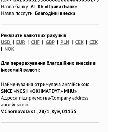
Назва банку:
АТ КБ «ПриватБанк»
Назва послуги:
Благодійні внески
Реквізити валютних рахунків
USD
|
EUR
|
CHF
|
GBP
|
PLN
|
CEK
|
CZK
|
NOK
Для перерахування благодійних внесків в
іноземній валюті:
Найменування отримувача англійською
SNCE «NCSH «OKHMATDYT» MHU»
Адреса підприємства/Company address
англійською
V.Chornovola st., 28/1, Kyiv, 01135