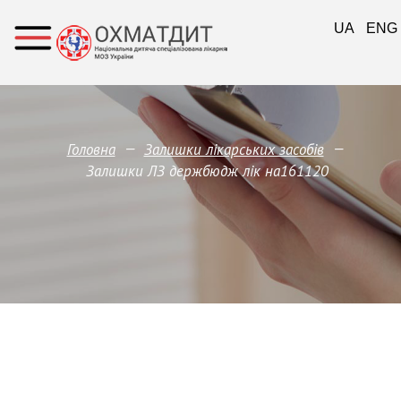
UA
ENG
—
—
Головна
Залишки лікарських засобів
Залишки ЛЗ держбюдж лік на161120