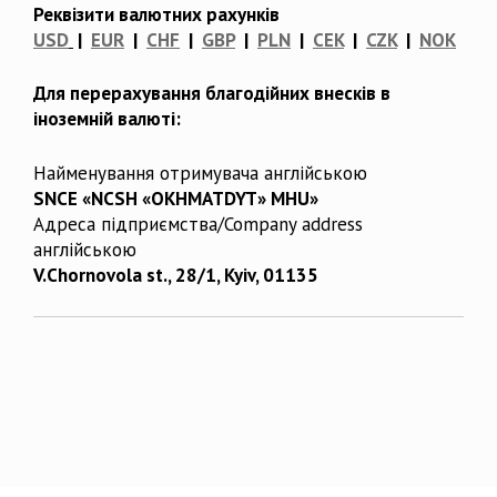
Реквізити валютних рахунків
USD
|
EUR
|
CHF
|
GBP
|
PLN
|
CEK
|
CZK
|
NOK
Для перерахування благодійних внесків в
іноземній валюті:
Найменування отримувача англійською
SNCE «NCSH «OKHMATDYT» MHU»
Адреса підприємства/Company address
англійською
V.Chornovola st., 28/1, Kyiv, 01135