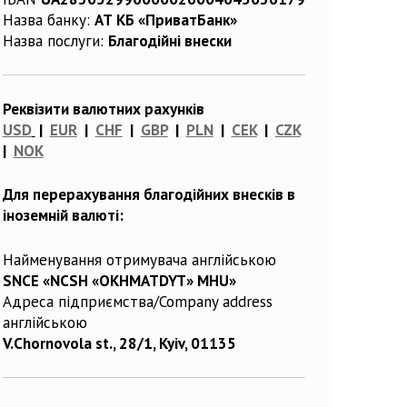
Назва банку:
АТ КБ «ПриватБанк»
Назва послуги:
Благодійні внески
Реквізити валютних рахунків
USD
|
EUR
|
CHF
|
GBP
|
PLN
|
CEK
|
CZK
|
NOK
Для перерахування благодійних внесків в
іноземній валюті:
Найменування отримувача англійською
SNCE «NCSH «OKHMATDYT» MHU»
Адреса підприємства/Company address
англійською
V.Chornovola st., 28/1, Kyiv, 01135