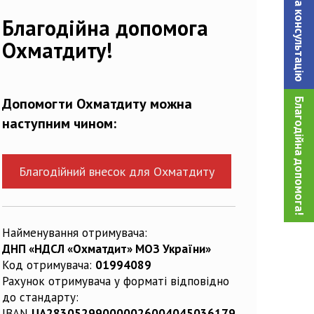
Записатися на консультацiю
Благодійна допомога
Охматдиту!
Допомогти Охматдиту можна
Благодійна допомога!
наступним чином:
Благодійний внесок для Охматдиту
Найменування отримувача:
ДНП «НДСЛ «Охматдит» МОЗ України»
Код отримувача:
01994089
Рахунок отримувача у форматі відповідно
до стандарту:
IBAN
UA283052990000026004045036179