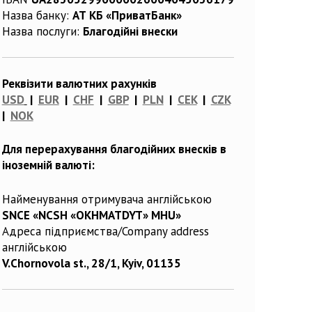
Назва банку:
АТ КБ «ПриватБанк»
Назва послуги:
Благодійні внески
Реквізити валютних рахунків
USD
|
EUR
|
CHF
|
GBP
|
PLN
|
CEK
|
CZK
|
NOK
Для перерахування благодійних внесків в
іноземній валюті:
Найменування отримувача англійською
SNCE «NCSH «OKHMATDYT» MHU»
Адреса підприємства/Company address
англійською
V.Chornovola st., 28/1, Kyiv, 01135