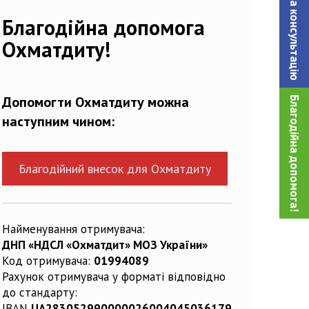
Записатися на консультацiю
Благодійна допомога
Охматдиту!
Допомогти Охматдиту можна
Благодійна допомога!
наступним чином:
Благодійний внесок для Охматдиту
Найменування отримувача:
ДНП «НДСЛ «Охматдит» МОЗ України»
Код отримувача:
01994089
Рахунок отримувача у форматі відповідно
до стандарту:
IBAN
UA283052990000026004045036179