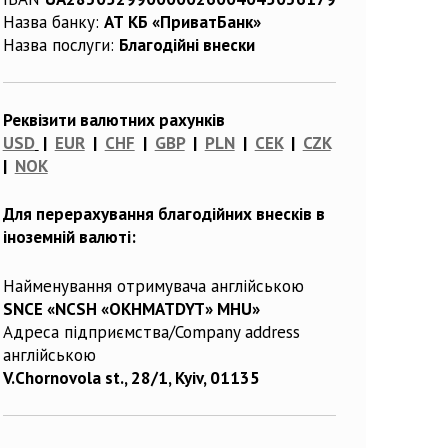
Назва банку:
АТ КБ «ПриватБанк»
Назва послуги:
Благодійні внески
Реквізити валютних рахунків
USD
|
EUR
|
CHF
|
GBP
|
PLN
|
CEK
|
CZK
|
NOK
Для перерахування благодійних внесків в
іноземній валюті:
Найменування отримувача англійською
SNCE «NCSH «OKHMATDYT» MHU»
Адреса підприємства/Company address
англійською
V.Chornovola st., 28/1, Kyiv, 01135