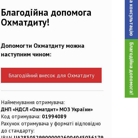
Записатися на консультацiю
Благодійна допомога
Охматдиту!
Допомогти Охматдиту можна
Благодійна допомога!
наступним чином:
Благодійний внесок для Охматдиту
Найменування отримувача:
ДНП «НДСЛ «Охматдит» МОЗ України»
Код отримувача:
01994089
Рахунок отримувача у форматі відповідно
до стандарту:
IBAN
UA283052990000026004045036179