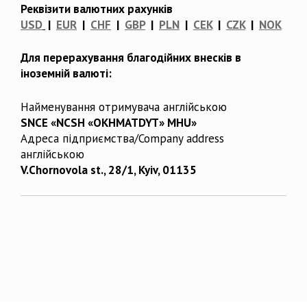
Реквізити валютних рахунків
USD
|
EUR
|
CHF
|
GBP
|
PLN
|
CEK
|
CZK
|
NOK
Для перерахування благодійних внесків в
іноземній валюті:
Найменування отримувача англійською
SNCE «NCSH «OKHMATDYT» MHU»
Адреса підприємства/Company address
англійською
V.Chornovola st., 28/1, Kyiv, 01135