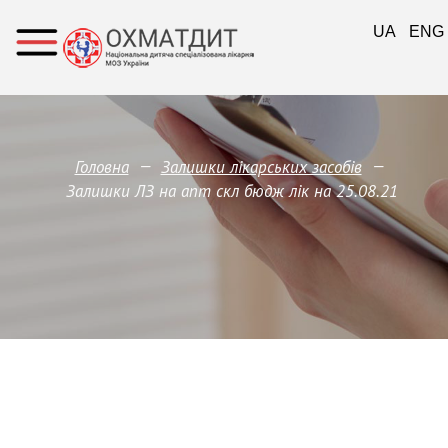
UA
ENG
—
—
Головна
Залишки лікарських засобів
Залишки ЛЗ на апт скл бюдж лік на 25.08.21