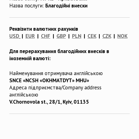
Назва послуги:
Благодійні внески
Реквізити валютних рахунків
USD
|
EUR
|
CHF
|
GBP
|
PLN
|
CEK
|
CZK
|
NOK
Для перерахування благодійних внесків в
іноземній валюті:
Найменування отримувача англійською
SNCE «NCSH «OKHMATDYT» MHU»
Адреса підприємства/Company address
англійською
V.Chornovola st., 28/1, Kyiv, 01135