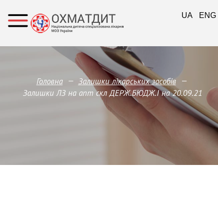
UA
ENG
—
—
Головна
Залишки лікарських засобів
Залишки ЛЗ на апт скл ДЕРЖ.БЮДЖ.І на 20.09.21