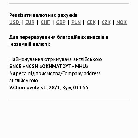
Реквізити валютних рахунків
USD
|
EUR
|
CHF
|
GBP
|
PLN
|
CEK
|
CZK
|
NOK
Для перерахування благодійних внесків в
іноземній валюті:
Найменування отримувача англійською
SNCE «NCSH «OKHMATDYT» MHU»
Адреса підприємства/Company address
англійською
V.Chornovola st., 28/1, Kyiv, 01135