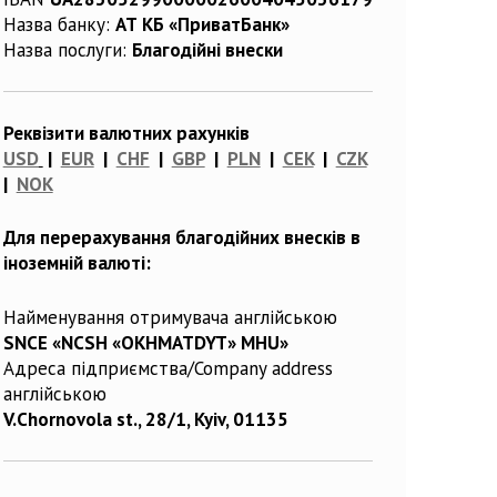
Назва банку:
АТ КБ «ПриватБанк»
Назва послуги:
Благодійні внески
Реквізити валютних рахунків
USD
|
EUR
|
CHF
|
GBP
|
PLN
|
CEK
|
CZK
|
NOK
Для перерахування благодійних внесків в
іноземній валюті:
Найменування отримувача англійською
SNCE «NCSH «OKHMATDYT» MHU»
Адреса підприємства/Company address
англійською
V.Chornovola st., 28/1, Kyiv, 01135