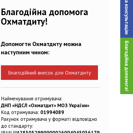
Записатися на консультацiю
Благодійна допомога
Охматдиту!
Допомогти Охматдиту можна
Благодійна допомога!
наступним чином:
Благодійний внесок для Охматдиту
Найменування отримувача:
ДНП «НДСЛ «Охматдит» МОЗ України»
Код отримувача:
01994089
Рахунок отримувача у форматі відповідно
до стандарту:
IBAN
UA283052990000026004045036179