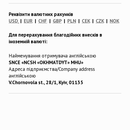
Реквізити валютних рахунків
USD
|
EUR
|
CHF
|
GBP
|
PLN
|
CEK
|
CZK
|
NOK
Для перерахування благодійних внесків в
іноземній валюті:
Найменування отримувача англійською
SNCE «NCSH «OKHMATDYT» MHU»
Адреса підприємства/Company address
англійською
V.Chornovola st., 28/1, Kyiv, 01135