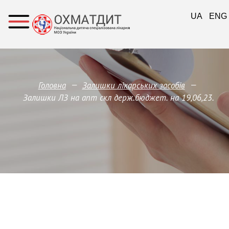
UA
ENG
—
—
Головна
Залишки лікарських засобів
Залишки ЛЗ на апт скл держ.бюджет. на 19,06,23.