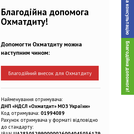
Записатися на консультацiю
Благодійна допомога
Охматдиту!
Допомогти Охматдиту можна
Благодійна допомога!
наступним чином:
Благодійний внесок для Охматдиту
Найменування отримувача:
ДНП «НДСЛ «Охматдит» МОЗ України»
Код отримувача:
01994089
Рахунок отримувача у форматі відповідно
до стандарту:
IBAN
UA283052990000026004045036179