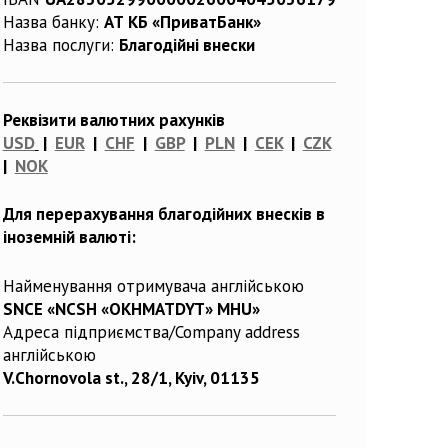
Назва банку:
АТ КБ «ПриватБанк»
Назва послуги:
Благодійні внески
Реквізити валютних рахунків
USD
|
EUR
|
CHF
|
GBP
|
PLN
|
CEK
|
CZK
|
NOK
Для перерахування благодійних внесків в
іноземній валюті:
Найменування отримувача англійською
SNCE «NCSH «OKHMATDYT» MHU»
Адреса підприємства/Company address
англійською
V.Chornovola st., 28/1, Kyiv, 01135