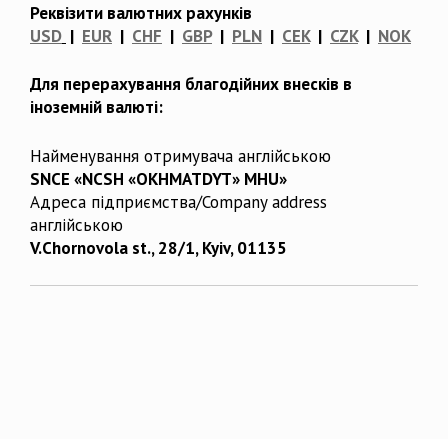
Реквізити валютних рахунків
USD
|
EUR
|
CHF
|
GBP
|
PLN
|
CEK
|
CZK
|
NOK
Для перерахування благодійних внесків в
іноземній валюті:
Найменування отримувача англійською
SNCE «NCSH «OKHMATDYT» MHU»
Адреса підприємства/Company address
англійською
V.Chornovola st., 28/1, Kyiv, 01135