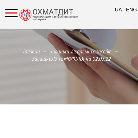
UA
ENG
—
—
Головна
Залишки лікарських засобів
ЗалишкиЛЗ ГЕМОФІЛІЯ на 02,05,22