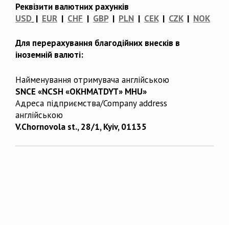
Реквізити валютних рахунків
USD
|
EUR
|
CHF
|
GBP
|
PLN
|
CEK
|
CZK
|
NOK
Для перерахування благодійних внесків в
іноземній валюті:
Найменування отримувача англійською
SNCE «NCSH «OKHMATDYT» MHU»
Адреса підприємства/Company address
англійською
V.Chornovola st., 28/1, Kyiv, 01135